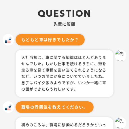
Q
U
E
S
T
I
O
N
先輩に質問
もともと車は好きでしたか？
入社当初は、車に関する知識はほとんどありま
せんでした。しかし仕事を続けるうちに、街を
走る車を見て車種を言い当てられるようになる
採用サイト
など、いつの間にか身についてていましたね。
トヨタカローラ南海・ネッツトヨタ南海・DUO南海
息子はバイク派のようですが、いつか一緒に車
の話ができたらうれしいです。
TOP
OUR JOBS
トップ
私たちの仕事
INTERVIEW
BRAND
職場の雰囲気を教えてください。
スタッフインタビュー
ブランド紹介
RECRUIT
初めのころは、職場に馴染めるだろうかといっ