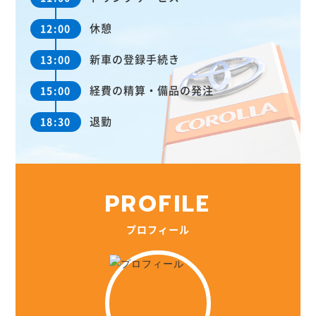
休憩
12:00
新車の登録手続き
13:00
経費の精算・備品の発注
15:00
退勤
18:30
P
R
O
F
I
L
E
プロフィール