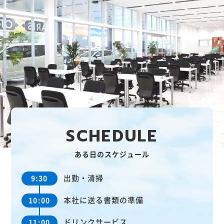
S
C
H
E
D
U
L
E
ある日のスケジュール
出勤・清掃
9:30
本社に送る書類の準備
10:00
ドリンクサービス
11:00