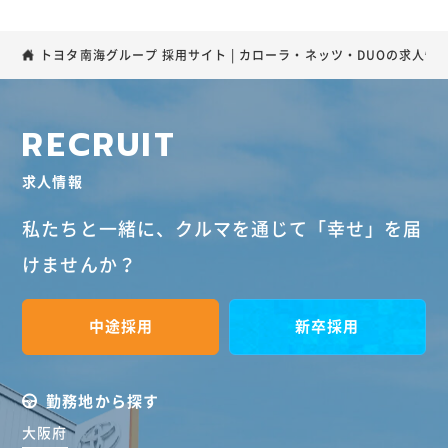
トヨタ南海グループ 採用サイト | カローラ・ネッツ・DUOの求人情報
R
E
C
R
U
I
T
求人情報
私たちと一緒に、
クルマを通じて「幸せ」を届
けませんか？
中途採用
新卒採用
勤務地から探す
大阪府