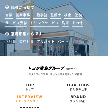
職種から探す
営業
営業事務
一般事務
整備士
板金・塗装
サービス受付
ドリンクサービス
洗車
その他
雇用形態から探す
正社員
契約社員
アルバイト
パート
採用サイト
トヨタカローラ南海・ネッツトヨタ南海・DUO南海
TOP
OUR JOBS
トップ
私たちの仕事
INTERVIEW
BRAND
スタッフインタビュー
ブランド紹介