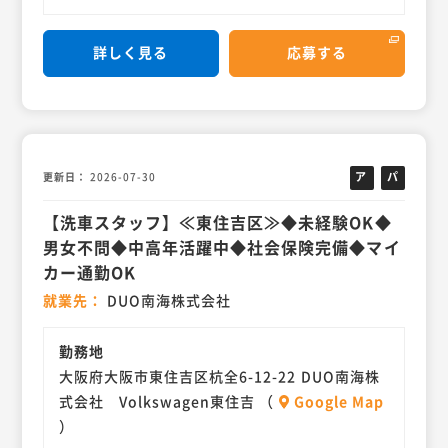
詳しく見る
応募する
ア
パ
更新日
2026-07-30
ル
ー
【洗車スタッフ】≪東住吉区≫◆未経験OK◆
バ
ト
イ
男女不問◆中高年活躍中◆社会保険完備◆マイ
ト
カー通勤OK
就業先
DUO南海株式会社
勤務地
大阪府大阪市東住吉区杭全6-12-22 DUO南海株
式会社 Volkswagen東住吉 （
Google Map
）