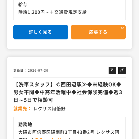
給与
時給1,200円～＋交通費規定支給
詳しく見る
応募する
ア
パ
更新日
2026-07-30
ル
ー
【洗車スタッフ】≪西田辺駅≫◆未経験OK◆
バ
ト
イ
男女不問◆中高年活躍中◆社会保険完備◆週3
ト
日～5日で相談可
就業先
レクサス阿倍野
勤務地
大阪市阿倍野区阪南町3丁目43番2号 レクサス阿