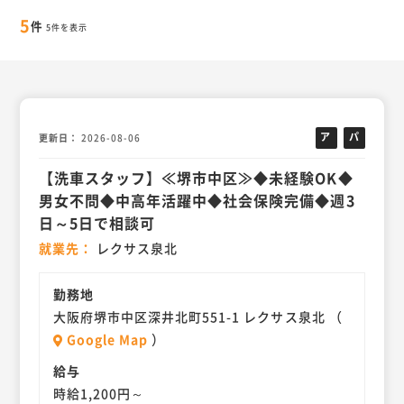
5
件
5件を表示
ア
パ
更新日
2026-08-06
ル
ー
【洗車スタッフ】≪堺市中区≫◆未経験OK◆
バ
ト
イ
男女不問◆中高年活躍中◆社会保険完備◆週3
ト
日～5日で相談可
就業先
レクサス泉北
勤務地
大阪府堺市中区深井北町551-1 レクサス泉北 （
Google Map
）
給与
時給1,200円～