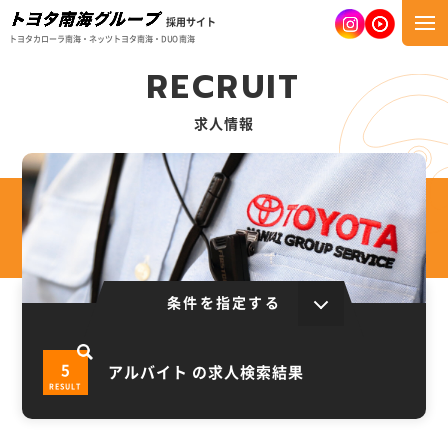
採用サイト
トヨタカローラ南海・ネッツトヨタ南海・DUO南海
R
E
C
R
U
I
T
求人情報
条件を指定する
5
アルバイト の求人検索結果
RESULT