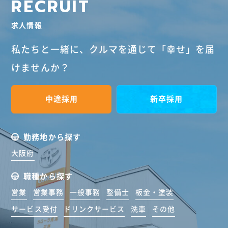
R
E
C
R
U
I
T
求人情報
私たちと一緒に、
クルマを通じて「幸せ」を届
けませんか？
中途採用
新卒採用
勤務地から探す
大阪府
職種から探す
営業
営業事務
一般事務
整備士
板金・塗装
サービス受付
ドリンクサービス
洗車
その他