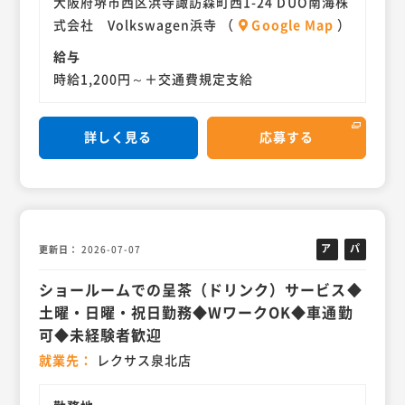
大阪府堺市西区浜寺諏訪森町西1-24 DUO南海株
式会社 Volkswagen浜寺 （
Google Map
）
給与
時給1,200円～＋交通費規定支給
詳しく見る
応募する
ア
パ
更新日
2026-07-07
ル
ー
ショールームでの呈茶（ドリンク）サービス◆
バ
ト
イ
土曜・日曜・祝日勤務◆WワークOK◆車通勤
ト
可◆未経験者歓迎
就業先
レクサス泉北店